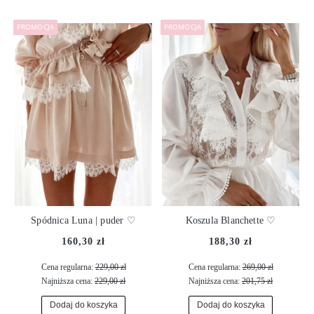
PROMOCJA
PROMOCJA
Spódnica Luna | puder ♡
Koszula Blanchette ♡
160,30 zł
188,30 zł
Cena regularna:
229,00 zł
Cena regularna:
269,00 zł
Najniższa cena:
229,00 zł
Najniższa cena:
201,75 zł
Dodaj do koszyka
Dodaj do koszyka