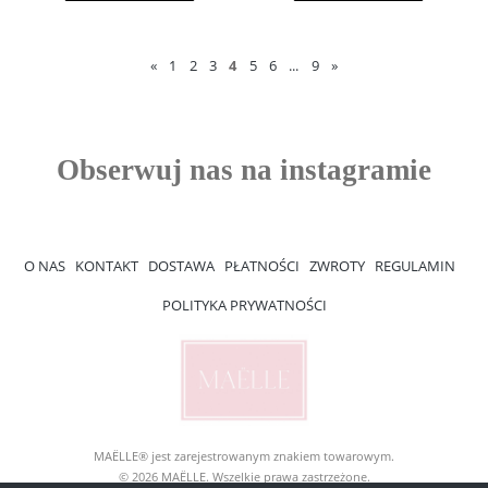
«
1
2
3
4
5
6
...
9
»
O NAS
KONTAKT
DOSTAWA
PŁATNOŚCI
ZWROTY
REGULAMIN
POLITYKA PRYWATNOŚCI
MAËLLE® jest zarejestrowanym znakiem towarowym.
© 2026 MAËLLE. Wszelkie prawa zastrzeżone.