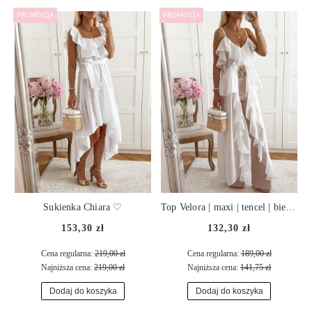
PROMOCJA
PROMOCJA
Sukienka Chiara ♡
Top Velora | maxi | tencel | biel ♡
153,30 zł
132,30 zł
Cena regularna:
219,00 zł
Cena regularna:
189,00 zł
Najniższa cena:
219,00 zł
Najniższa cena:
141,75 zł
Dodaj do koszyka
Dodaj do koszyka