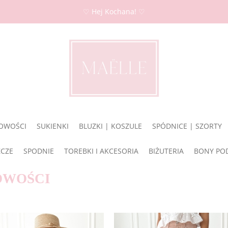
♡ Hej Kochana! ♡
OWOŚCI
SUKIENKI
BLUZKI | KOSZULE
SPÓDNICE | SZORTY
ZCZE
SPODNIE
TOREBKI I AKCESORIA
BIŻUTERIA
BONY PO
OWOŚCI