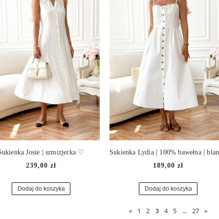
Sukienka Josie | szmizjerka ♡
239,00 zł
189,00 zł
Dodaj do koszyka
Dodaj do koszyka
«
1
2
3
4
5
...
27
»