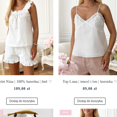
let Nina | 100% bawełna | biel ♡
Top Luna | tencel i len | koronka 
189,00 zł
89,00 zł
Dodaj do koszyka
Dodaj do koszyka