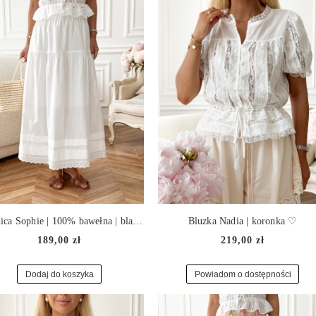
Spódnica Sophie | 100% bawełna | blanc ♡
Bluzka Nadia | koronka ♡
189,00 zł
219,00 zł
Dodaj do koszyka
Powiadom o dostępności