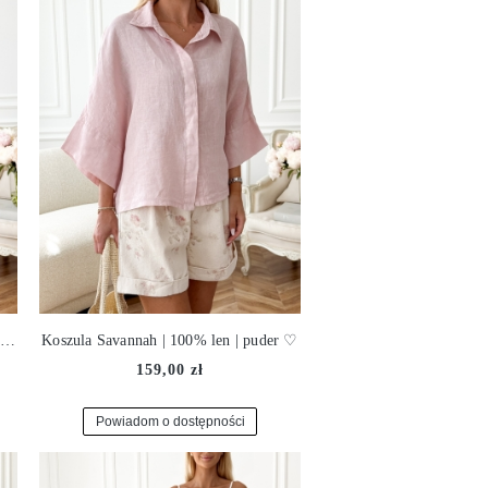
Koszula Savannah | 100% len | vanilla ♡
Koszula Savannah | 100% len | puder ♡
159,00 zł
Powiadom o dostępności