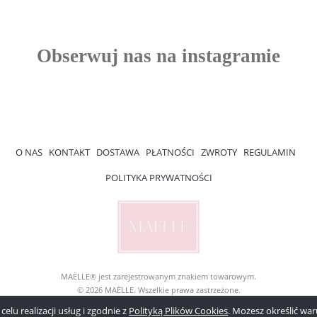
O NAS
KONTAKT
DOSTAWA
PŁATNOŚCI
ZWROTY
REGULAMIN
POLITYKA PRYWATNOŚCI
MAËLLE® jest zarejestrowanym znakiem towarowym.
© 2026 MAËLLE. Wszelkie prawa zastrzeżone.
elu realizacji usług i zgodnie z
Polityką Plików Cookies
. Możesz określić w