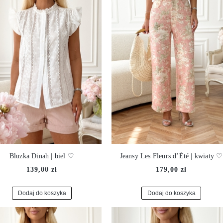
Bluzka Dinah | biel ♡
Jeansy Les Fleurs d’Été | kwiaty ♡
139,00 zł
179,00 zł
Dodaj do koszyka
Dodaj do koszyka