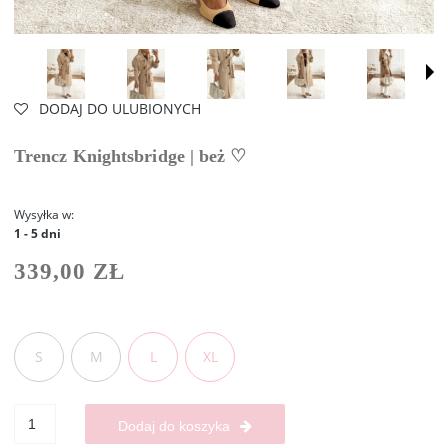
DODAJ DO ULUBIONYCH
Trencz Knightsbridge | beż ♡
Wysyłka w:
1 - 5 dni
339,00 ZŁ
S
M
L
XL
Dodaj do koszyka