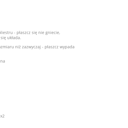
estru - płaszcz się nie gniecie,
 się układa.
zmiaru niż zazwyczaj - płaszcz wypada
łna
 x2