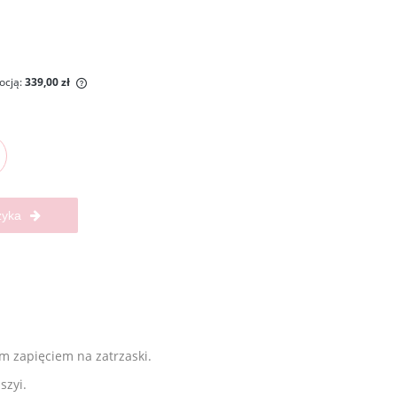
ocją:
339,00 zł
ny krócej niż
iższa cena od
wił się w
zyka
 zapięciem na zatrzaski.
szyi.