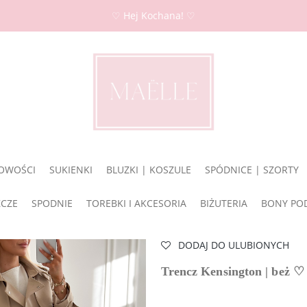
♡ Hej Kochana! ♡
OWOŚCI
SUKIENKI
BLUZKI | KOSZULE
SPÓDNICE | SZORTY
ZCZE
SPODNIE
TOREBKI I AKCESORIA
BIŻUTERIA
BONY PO
DODAJ DO ULUBIONYCH
Trencz Kensington | beż ♡