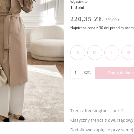
Wysyłka w:
1 - 5 dni
220,35 ZŁ
339,00 zł
Najniższa cena z 30 dni przed tą prom
Jeżeli produkt jest sprzedawa
30 dni, wyświetlana jest najn
S
momentu, kiedy produkt poja
M
L
XL
sprzedaży.
szt.
Dodaj do kos
Trencz Kensington | beż ♡
Klasyczny trencz z dwurzędowym
Dodatkowe zapięcie przy samej 