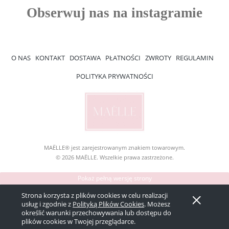
O NAS
KONTAKT
DOSTAWA
PŁATNOŚCI
ZWROTY
REGULAMIN
POLITYKA PRYWATNOŚCI
MAËLLE® jest zarejestrowanym znakiem towarowym.
© 2026 MAËLLE. Wszelkie prawa zastrzeżone.
Pokaż pełną wersję strony
Sklep internetowy Shoper Premium
Strona korzysta z plików cookies w celu realizacji
usług i zgodnie z
Polityką Plików Cookies
. Możesz
określić warunki przechowywania lub dostępu do
plików cookies w Twojej przeglądarce.