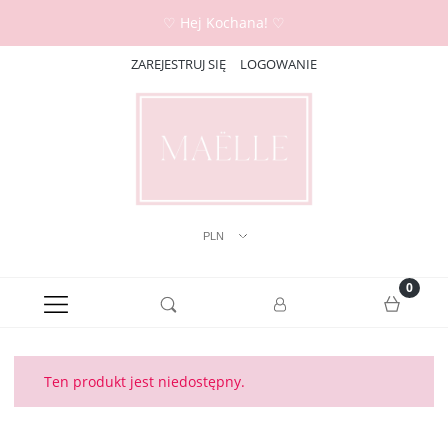
♡ Hej Kochana! ♡
ZAREJESTRUJ SIĘ
LOGOWANIE
Ten produkt jest niedostępny.