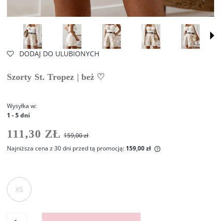
DODAJ DO ULUBIONYCH
Szorty St. Tropez | beż ♡
Wysyłka w:
1 - 5 dni
111,30 ZŁ
159,00 zł
Najniższa cena z 30 dni przed tą promocją:
159,00 zł
Jeżeli produkt jest
30 dni, wyświetlana
momentu, kiedy pro
sprzedaży.
XS