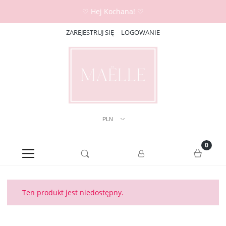
♡ Hej Kochana! ♡
ZAREJESTRUJ SIĘ
LOGOWANIE
Ten produkt jest niedostępny.