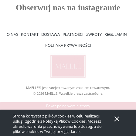
O NAS
KONTAKT
DOSTAWA
PŁATNOŚCI
ZWROTY
REGULAMIN
POLITYKA PRYWATNOŚCI
MAËLLE® jest zarejestrowanym znakiem towarowym.
© 2026 MAËLLE. Wszelkie prawa zastrzeżone.
Pokaż pełną wersję strony
Sklep internetowy Shoper Premium
Strona korzysta z plików cookies w celu realizacji
usług i zgodnie z
Polityką Plików Cookies
. Możesz
określić warunki przechowywania lub dostępu do
plików cookies w Twojej przeglądarce.