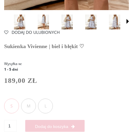
DODAJ DO ULUBIONYCH
Sukienka Vivienne | biel i błękit ♡
Wysyłka w:
1 - 5 dni
189,00 ZŁ
S
M
L
Dodaj do koszyka