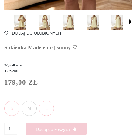
DODAJ DO ULUBIONYCH
Sukienka Madeleine | sunny ♡
Wysyłka w:
1 - 5 dni
179,00 ZŁ
S
M
L
Dodaj do koszyka