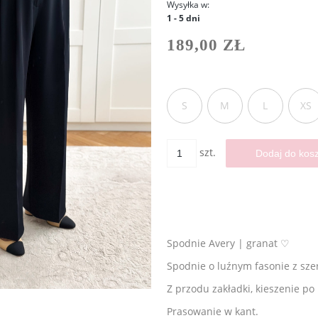
Wysyłka w:
1 - 5 dni
189,00 ZŁ
S
M
L
XS
szt.
Dodaj do kos
Spodnie Avery | granat ♡
Spodnie o luźnym fasonie z szer
Z przodu zakładki, kieszenie po
Prasowanie w kant.