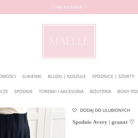
♡ Hej Kochana! ♡
OWOŚCI
SUKIENKI
BLUZKI | KOSZULE
SPÓDNICE | SZORTY
ZCZE
SPODNIE
TOREBKI I AKCESORIA
BIŻUTERIA
BONY PO
DODAJ DO ULUBIONYCH
Spodnie Avery | granat ♡