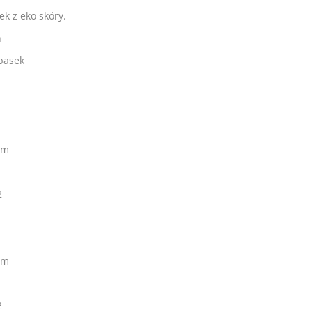
k z eko skóry.
n
pasek
cm
2
cm
2