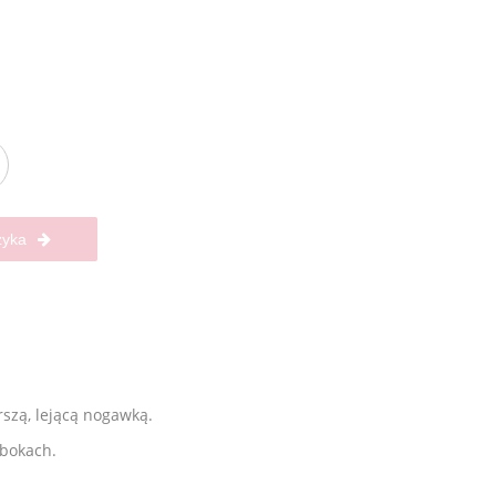
zyka
szą, lejącą nogawką.
 bokach.