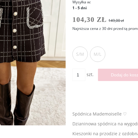
Wysyłka w:
1 - 5 dni
104,30 ZŁ
149,00 zł
Najniższa cena z 30 dni przed tą prom
Jeżeli produkt jest sprzedawa
30 dni, wyświetlana jest najn
S/M
momentu, kiedy produkt poja
M/L
sprzedaży.
szt.
Dodaj do kos
Spódnica Mademoiselle ♡
Dzianinowa spódnica na wygod
Kieszonki na przodzie z ozdobn