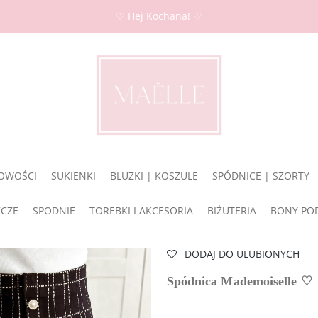
♡ Hej Kochana! ♡
OWOŚCI
SUKIENKI
BLUZKI | KOSZULE
SPÓDNICE | SZORTY
ZCZE
SPODNIE
TOREBKI I AKCESORIA
BIŻUTERIA
BONY PO
DODAJ DO ULUBIONYCH
Spódnica Mademoiselle ♡