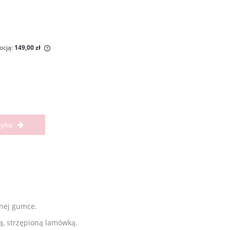
ocją:
149,00 zł
ny krócej niż
iższa cena od
wił się w
zyka
nej gumce.
ą, strzępioną lamówką.