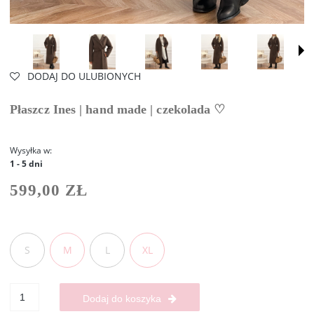
DODAJ DO ULUBIONYCH
Płaszcz Ines | hand made | czekolada ♡
Wysyłka w:
1 - 5 dni
599,00 ZŁ
S
M
L
XL
Dodaj do koszyka