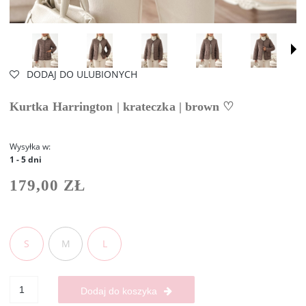
DODAJ DO ULUBIONYCH
Kurtka Harrington | krateczka | brown ♡
Wysyłka w:
1 - 5 dni
179,00 ZŁ
S
M
L
Dodaj do koszyka