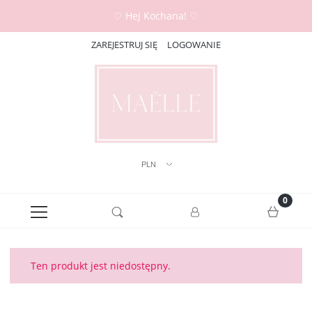
♡ Hej Kochana! ♡
ZAREJESTRUJ SIĘ
LOGOWANIE
Ten produkt jest niedostępny.