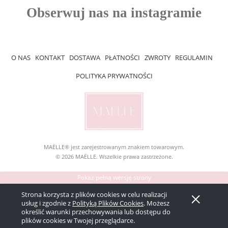
O NAS
KONTAKT
DOSTAWA
PŁATNOŚCI
ZWROTY
REGULAMIN
POLITYKA PRYWATNOŚCI
MAËLLE® jest zarejestrowanym znakiem towarowym.
© 2026 MAËLLE. Wszelkie prawa zastrzeżone.
Pokaż pełną wersję strony
Sklep internetowy Shoper Premium
Strona korzysta z plików cookies w celu realizacji
usług i zgodnie z
Polityką Plików Cookies
. Możesz
określić warunki przechowywania lub dostępu do
plików cookies w Twojej przeglądarce.