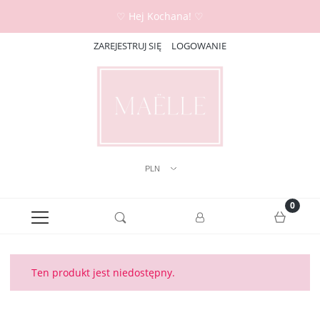
♡ Hej Kochana! ♡
ZAREJESTRUJ SIĘ
LOGOWANIE
Ten produkt jest niedostępny.