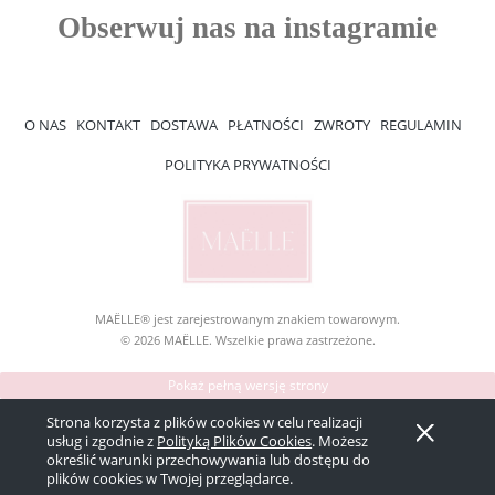
O NAS
KONTAKT
DOSTAWA
PŁATNOŚCI
ZWROTY
REGULAMIN
POLITYKA PRYWATNOŚCI
MAËLLE® jest zarejestrowanym znakiem towarowym.
© 2026 MAËLLE. Wszelkie prawa zastrzeżone.
Pokaż pełną wersję strony
Sklep internetowy Shoper Premium
Strona korzysta z plików cookies w celu realizacji
usług i zgodnie z
Polityką Plików Cookies
. Możesz
określić warunki przechowywania lub dostępu do
plików cookies w Twojej przeglądarce.