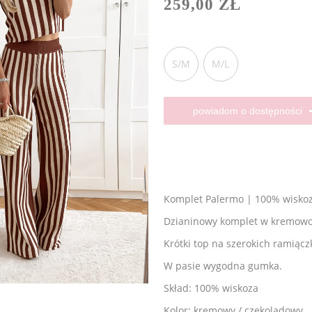
259,00 ZŁ
S/M
M/L
powiadom o dostępności
Komplet Palermo | 100% wisko
Dzianinowy komplet w kremowo 
Krótki top na szerokich ramiąc
W pasie wygodna gumka.
Skład: 100% wiskoza
Kolor: kremowy / czekoladowy