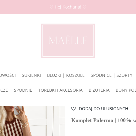
♡ Hej Kochana! ♡
OWOŚCI
SUKIENKI
BLUZKI | KOSZULE
SPÓDNICE | SZORTY
ZCZE
SPODNIE
TOREBKI I AKCESORIA
BIŻUTERIA
BONY PO
DODAJ DO ULUBIONYCH
Komplet Palermo | 100% 