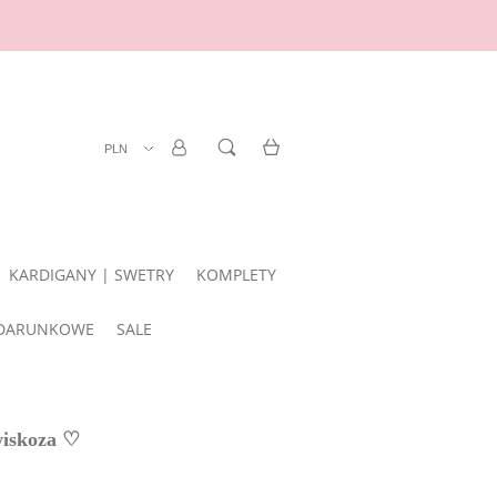
ZAREJESTRUJ SIĘ
LOGOWANIE
KARDIGANY | SWETRY
KOMPLETY
DARUNKOWE
SALE
wiskoza ♡