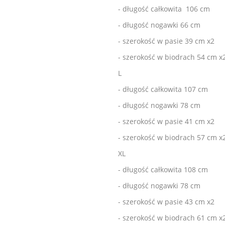
- długość całkowita 106 cm
- długość nogawki 66 cm
- szerokość w pasie 39 cm x2
- szerokość w biodrach 54 cm x
L
- długość całkowita 107 cm
- długość nogawki 78 cm
- szerokość w pasie 41 cm x2
- szerokość w biodrach 57 cm x
XL
- długość całkowita 108 cm
- długość nogawki 78 cm
- szerokość w pasie 43 cm x2
- szerokość w biodrach 61 cm x