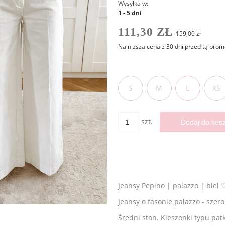
Wysyłka w:
1 - 5 dni
111,30 ZŁ
159,00 zł
Najniższa cena z 30 dni przed tą prom
Jeżeli produkt jest sprzedawa
30 dni, wyświetlana jest najn
S
momentu, kiedy produkt poja
M
L
XS
sprzedaży.
szt.
Dodaj do kos
Jeansy Pepino | palazzo | biel 
Jeansy o fasonie palazzo - sze
Średni stan. Kieszonki typu patki