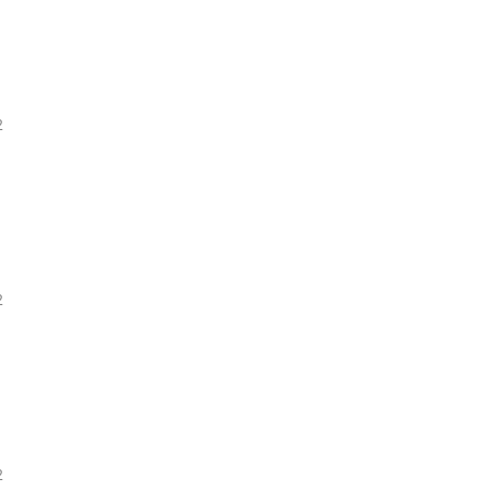
2
2
2