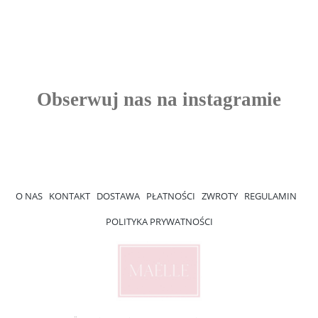
O NAS
KONTAKT
DOSTAWA
PŁATNOŚCI
ZWROTY
REGULAMIN
POLITYKA PRYWATNOŚCI