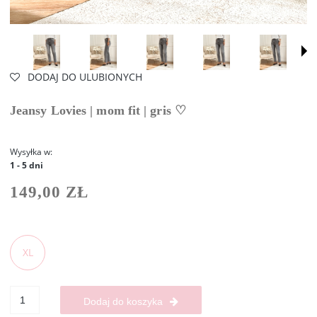
DODAJ DO ULUBIONYCH
Jeansy Lovies | mom fit | gris ♡
Wysyłka w:
1 - 5 dni
149,00 ZŁ
XL
Dodaj do koszyka