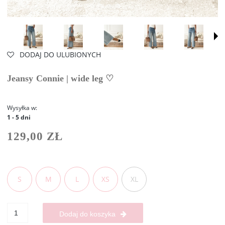
DODAJ DO ULUBIONYCH
Jeansy Connie | wide leg ♡
Wysyłka w:
1 - 5 dni
129,00 ZŁ
S
M
L
XS
XL
Dodaj do koszyka