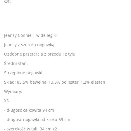
szt.
Jeansy Connie | wide leg ♡
Jeansy z szeroką nogawką.
Ozdobne przetarcia z przodu i z tyłu.
Średni stan.
Strzępione nogawki.
Skład: 85.5% bawełna, 13.3% poliester, 1,2% elastan
Wymiary:
XS
- długość całkowita 94 cm
- długość nogawki od kroku 69 cm
- szerokość w talii 34 cm x2