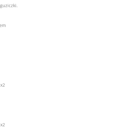
uziczki.
rem
 x2
 x2