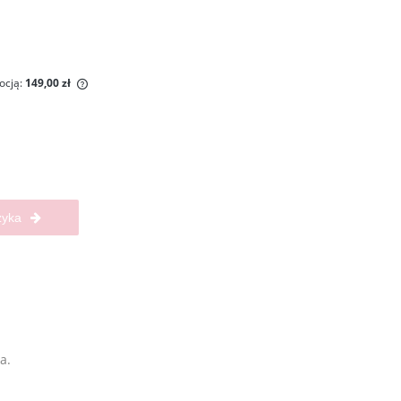
ocją:
149,00 zł
ny krócej niż
iższa cena od
wił się w
zyka
a.