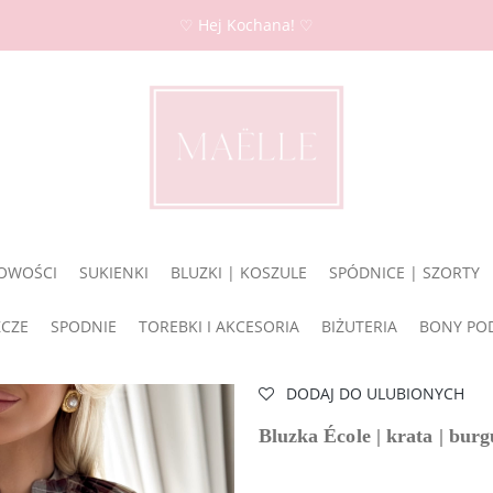
♡ Hej Kochana! ♡
OWOŚCI
SUKIENKI
BLUZKI | KOSZULE
SPÓDNICE | SZORTY
ZCZE
SPODNIE
TOREBKI I AKCESORIA
BIŻUTERIA
BONY PO
DODAJ DO ULUBIONYCH
Bluzka École | krata | bur