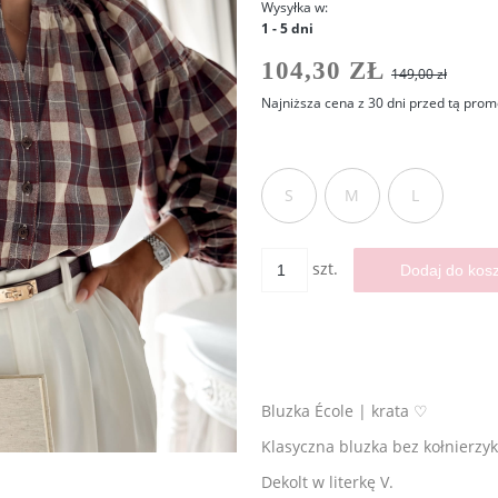
Wysyłka w:
1 - 5 dni
104,30 ZŁ
149,00 zł
Najniższa cena z 30 dni przed tą prom
Jeżeli produkt jest sprzedawa
30 dni, wyświetlana jest najn
S
momentu, kiedy produkt poja
M
L
sprzedaży.
szt.
Dodaj do kos
Bluzka École | krata ♡
Klasyczna bluzka bez kołnierzyk
Dekolt w literkę V.