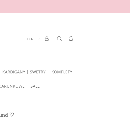
ZAREJESTRUJ SIĘ
LOGOWANIE
KARDIGANY | SWETRY
KOMPLETY
DARUNKOWE
SALE
gund ♡