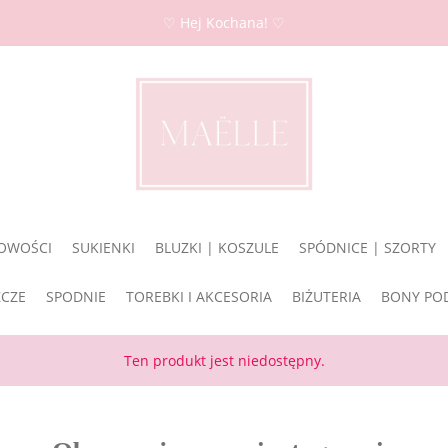
♡ Hej Kochana! ♡
OWOŚCI
SUKIENKI
BLUZKI | KOSZULE
SPÓDNICE | SZORTY
ZCZE
SPODNIE
TOREBKI I AKCESORIA
BIŻUTERIA
BONY PO
Ten produkt jest niedostępny.