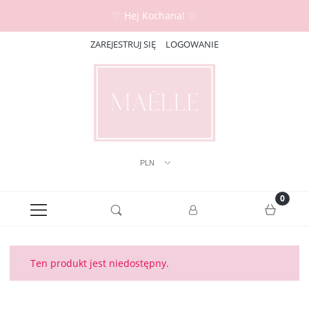
♡ Hej Kochana! ♡
ZAREJESTRUJ SIĘ
LOGOWANIE
Ten produkt jest niedostępny.