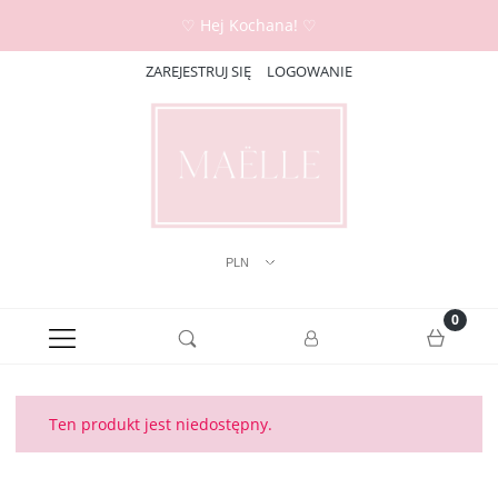
♡ Hej Kochana! ♡
ZAREJESTRUJ SIĘ
LOGOWANIE
Ten produkt jest niedostępny.