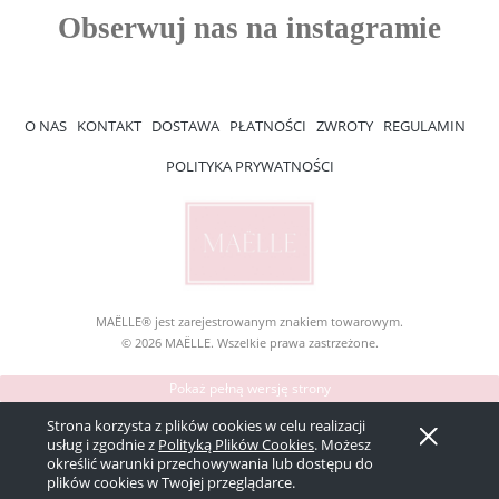
O NAS
KONTAKT
DOSTAWA
PŁATNOŚCI
ZWROTY
REGULAMIN
POLITYKA PRYWATNOŚCI
MAËLLE® jest zarejestrowanym znakiem towarowym.
© 2026 MAËLLE. Wszelkie prawa zastrzeżone.
Pokaż pełną wersję strony
Sklep internetowy Shoper Premium
Strona korzysta z plików cookies w celu realizacji
usług i zgodnie z
Polityką Plików Cookies
. Możesz
określić warunki przechowywania lub dostępu do
plików cookies w Twojej przeglądarce.