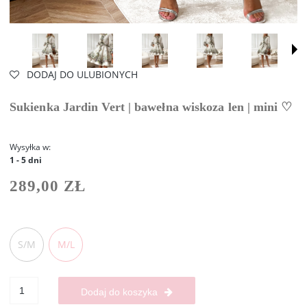
DODAJ DO ULUBIONYCH
Sukienka Jardin Vert | bawełna wiskoza len | mini ♡
Wysyłka w:
1 - 5 dni
289,00 ZŁ
S/M
M/L
Dodaj do koszyka