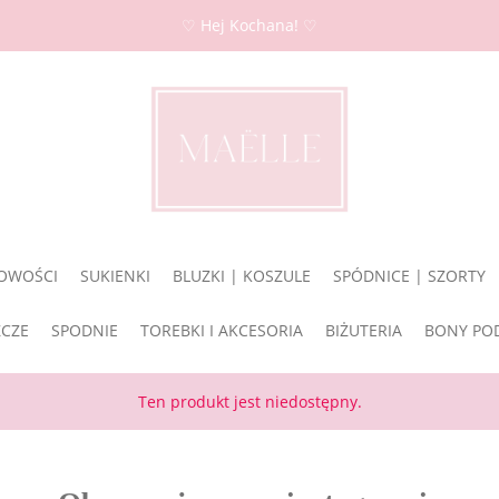
♡ Hej Kochana! ♡
OWOŚCI
SUKIENKI
BLUZKI | KOSZULE
SPÓDNICE | SZORTY
ZCZE
SPODNIE
TOREBKI I AKCESORIA
BIŻUTERIA
BONY PO
Ten produkt jest niedostępny.