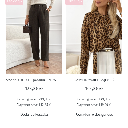
PROMOCJA
PROMOCJA
Spodnie Alina | jodełka | 30% wełna ♡
Koszula Yvette | cętki ♡
153,30 zł
104,30 zł
Cena regularna:
219,00 zł
Cena regularna:
149,00 zł
Najniższa cena:
142,35 zł
Najniższa cena:
149,00 zł
Dodaj do koszyka
Powiadom o dostępności