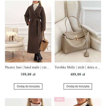
Płaszcz Ines | hand made | czekolada ♡
Torebka Molly | midi | skóra naturalna | chłodny beż ♡
599,00 zł
489,00 zł
Dodaj do koszyka
Dodaj do koszyka