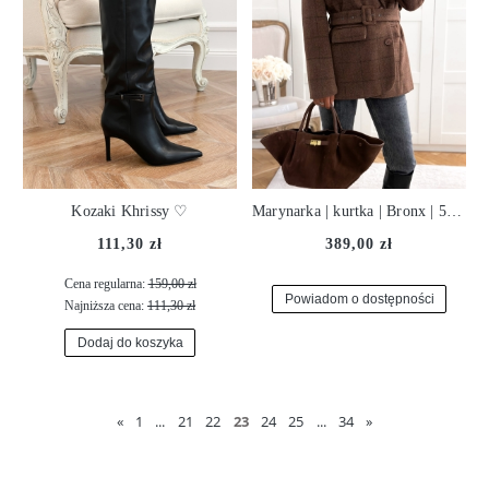
Kozaki Khrissy ♡
Marynarka | kurtka | Bronx | 50% wełna | kasztan ♡
111,30 zł
389,00 zł
Cena regularna:
159,00 zł
Powiadom o dostępności
Najniższa cena:
111,30 zł
Dodaj do koszyka
«
1
...
21
22
23
24
25
...
34
»